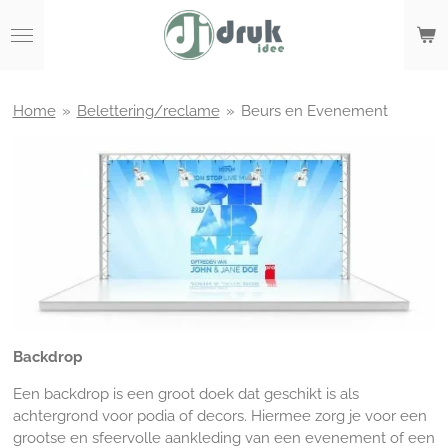
Ga
direct
naar
de
hoofdinhoud
Home
»
Belettering/reclame
»
Beurs en Evenement
Backdrop
Een backdrop is een groot doek dat geschikt is als
achtergrond voor podia of decors. Hiermee zorg je voor een
grootse en sfeervolle aankleding van een evenement of een