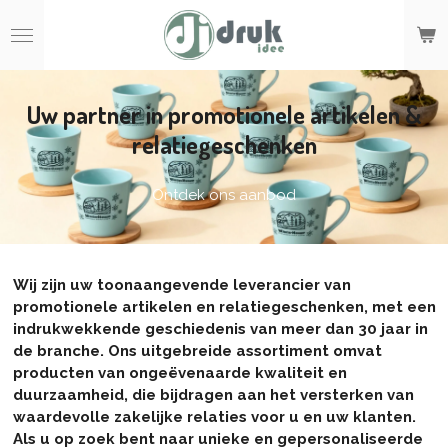
Ga
direct
naar
de
hoofdinhoud
Uw partner in promotionele artikelen &
relatiegeschenken
Ontdek ons aanbod
Wij zijn uw toonaangevende leverancier van
promotionele artikelen en relatiegeschenken, met een
indrukwekkende geschiedenis van meer dan 30 jaar in
de branche. Ons uitgebreide assortiment omvat
producten van ongeëvenaarde kwaliteit en
duurzaamheid, die bijdragen aan het versterken van
waardevolle zakelijke relaties voor u en uw klanten.
Als u op zoek bent naar unieke en gepersonaliseerde