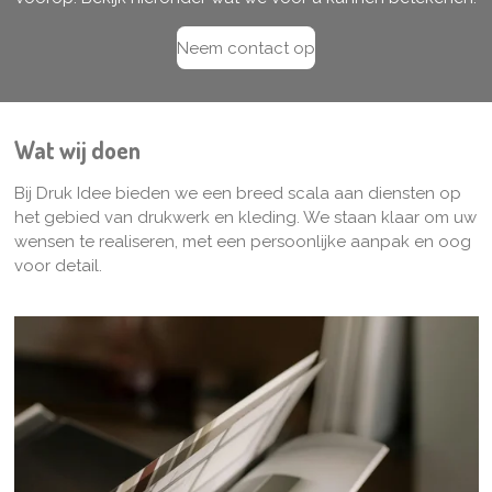
Neem contact op
Wat wij doen
Bij Druk Idee bieden we een breed scala aan diensten op
het gebied van drukwerk en kleding. We staan klaar om uw
wensen te realiseren, met een persoonlijke aanpak en oog
voor detail.