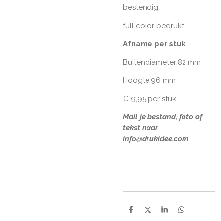
bestendig
full color bedrukt
Afname per stuk
Buitendiameter:82 mm
Hoogte:96 mm
€ 9,95 per stuk
Mail je bestand, foto of
tekst naar
info@drukidee.com
D
D
S
D
e
e
h
e