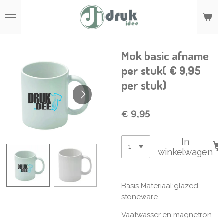
Ga
direct
naar
de
hoofdinhoud
Mok basic afname
per stuk( € 9,95
per stuk)
€ 9,95
In
winkelwagen
Basis Materiaal:glazed
stoneware
Vaatwasser en magnetron