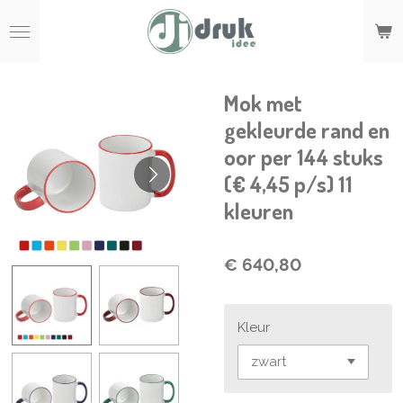
Ga
direct
naar
de
hoofdinhoud
Mok met
gekleurde rand en
oor per 144 stuks
(€ 4,45 p/s) 11
kleuren
€ 640,80
Kleur