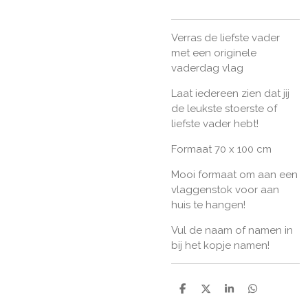
Verras de liefste vader
met een originele
vaderdag vlag
Laat iedereen zien dat jij
de leukste stoerste of
liefste vader hebt!
Formaat 70 x 100 cm
Mooi formaat om aan een
vlaggenstok voor aan
huis te hangen!
Vul de naam of namen in
bij het kopje namen!
D
D
S
D
e
e
h
e