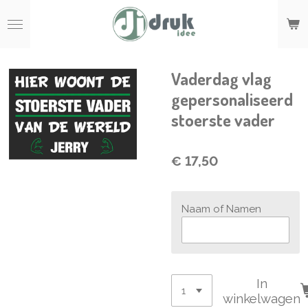
Ga
direct
naar
de
hoofdinhoud
Vaderdag vlag
gepersonaliseerd
stoerste vader
€ 17,50
Naam of Namen
In
winkelwagen