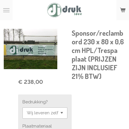
Ga
direct
naar
de
hoofdinhoud
Sponsor/reclamb
ord 230 x 80 x 0,6
cm HPL/Trespa
plaat (PRIJZEN
ZIJN INCLUSIEF
21% BTW)
€ 238,00
Bedrukking?
Plaatmateriaal