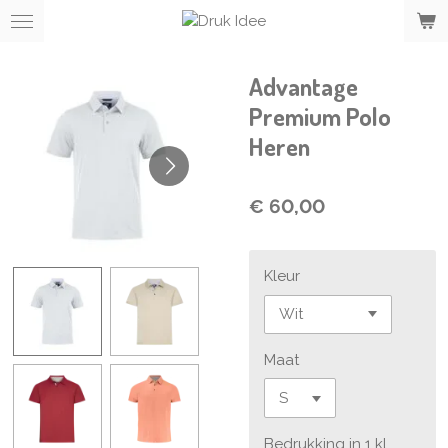
Ga
direct
naar
Advantage
de
hoofdinhoud
Premium Polo
Heren
€ 60,00
Kleur
Maat
Bedrukking in 1 kl.