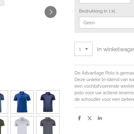
Bedrukking in 1 kl.
In winkelwag
De Advantage Polo is gemaak
Deze unieke tri-blend van kat
een vochtafvoerende werking
polo voor uw actieve levens
de schouder voor een beter
D
D
S
e
e
h
l
e
a
e
l
r