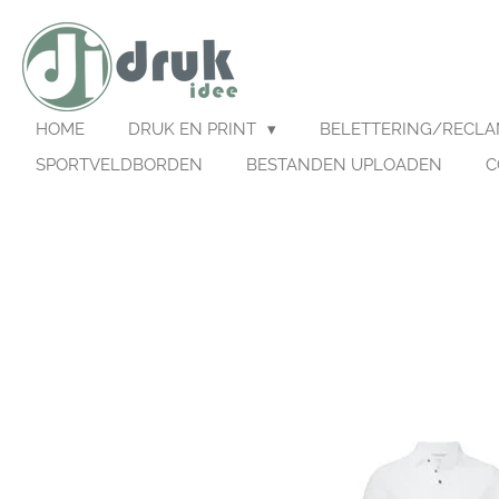
Ga
direct
naar
de
hoofdinhoud
HOME
DRUK EN PRINT
BELETTERING/RECL
SPORTVELDBORDEN
BESTANDEN UPLOADEN
C