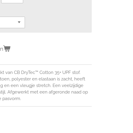
en
t van CB DryTec™ Cotton 35+ UPF stof.
oen, polyester en elastaan is zacht, heeft
 en een vleugje stretch. Een veelzijdige
stijl. Afgewerkt met een afgeronde naad op
e pasvorm.