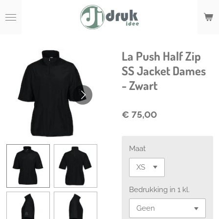
Ga
direct
naar
de
hoofdinhoud
La Push Half Zip
SS Jacket Dames
- Zwart
€ 75,00
Maat
Bedrukking in 1 kl.