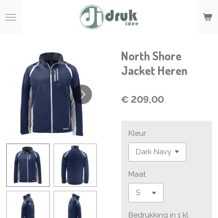
Ga
direct
naar
de
hoofdinhoud
North Shore
Jacket Heren
€ 209,00
Kleur
Maat
Bedrukking in 1 kl.