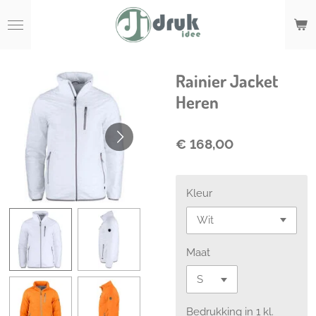
Ga
direct
naar
de
hoofdinhoud
Rainier Jacket
Heren
€ 168,00
Kleur
Maat
Bedrukking in 1 kl.