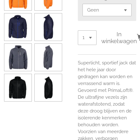
In
winkelwagen
Superlicht, sportief jack dat
het hele jaar door
gedragen kan worden en
verrassend warm is.
Gevoerd met PrimaLoft®.
De ultrafijne vezels zijn
waterafstotend, zodat
deze droog blijven en de
isolerende kenmerken
behouden worden.
Voorzien van meerdere
zakken, verborgen