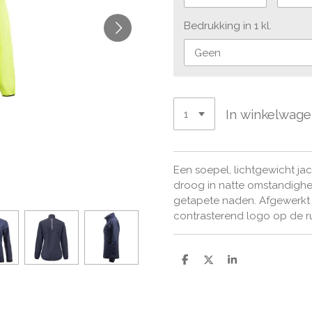
Bedrukking in 1 kl.
In winkelwag
Een soepel, lichtgewicht ja
droog in natte omstandighe
getapete naden. Afgewerkt m
contrasterend logo op de r
D
D
S
e
e
h
l
e
a
e
l
r
n
e