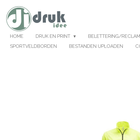
Ga
direct
naar
de
hoofdinhoud
HOME
DRUK EN PRINT
BELETTERING/RECLA
SPORTVELDBORDEN
BESTANDEN UPLOADEN
C