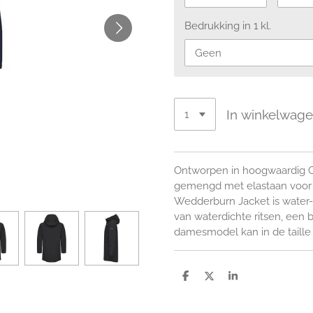
Bedrukking in 1 kl.
In winkelwag
Ontworpen in hoogwaardig 
gemengd met elastaan voor 
Wedderburn Jacket is water-
van waterdichte ritsen, een 
damesmodel kan in de taille
D
D
S
e
e
h
l
e
a
e
l
r