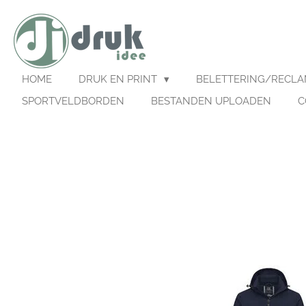
Ga
direct
naar
de
hoofdinhoud
HOME
DRUK EN PRINT
BELETTERING/RECL
SPORTVELDBORDEN
BESTANDEN UPLOADEN
C