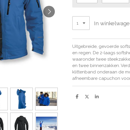
In winkelwag
Uitgebreide, gevoerde softs
en regen. De 2-laags softshe
waaronder twee steekzakke
en twee binnenzakken. Verder
klittenband onderaan de m
afneembare capuchon voor
D
D
S
e
e
h
l
e
a
e
l
r
n
e