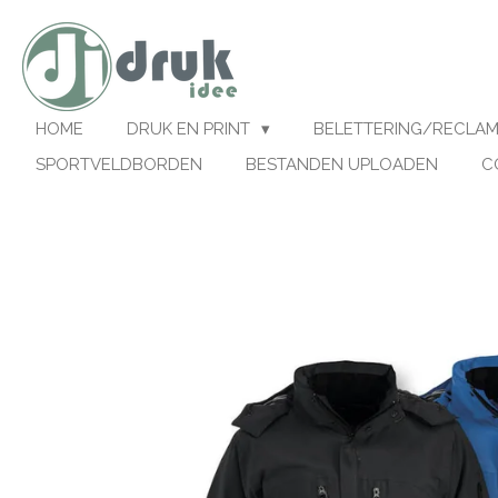
Ga
direct
naar
de
hoofdinhoud
HOME
DRUK EN PRINT
BELETTERING/RECLA
SPORTVELDBORDEN
BESTANDEN UPLOADEN
C