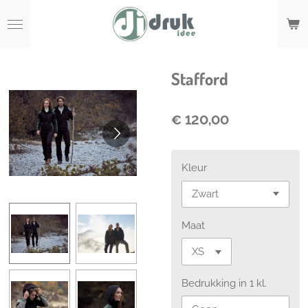
Ga
direct
naar
de
hoofdinhoud
Stafford
€ 120,00
Kleur
Maat
Bedrukking in 1 kl.