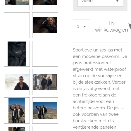
In
winkelwagen
Sportieve unisex jas met
een moderne pasvorm. De
jas is professioneel
afgewerkt met waterproof
ritsen op de voorzijde en
bij de steekzakken. Verder
is de jas afgewerkt met
een trekkoord aan de
achterzijde voor een
betere pasvorm. De jas is
ook voorzien van twee
borstzakken met rits,
ventilerende panelen