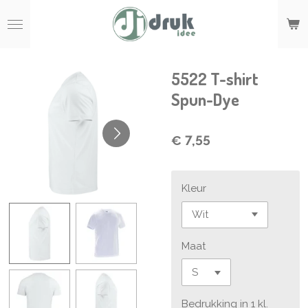
Ga
direct
naar
de
hoofdinhoud
5522 T-shirt
Spun-Dye
€ 7,55
Kleur
Maat
Bedrukking in 1 kl.